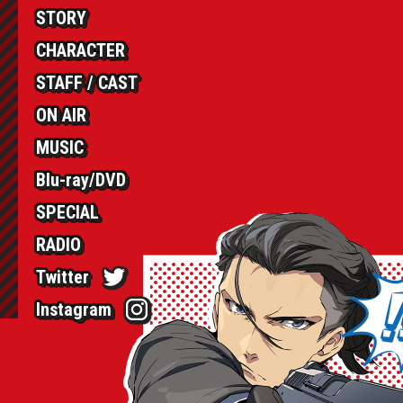
STORY
CHARACTER
STAFF / CAST
ON AIR
MUSIC
Blu-ray/DVD
SPECIAL
RADIO
Twitter
Instagram