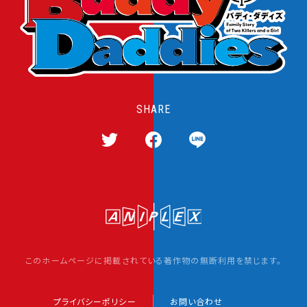
SHARE
T
F
L
w
a
I
i
c
N
t
e
E
t
b
s
e
o
h
このホームページに掲載されている著作物の無断利用を禁じます。
r
o
a
s
k
r
h
s
e
プライバシーポリシー
お問い合わせ