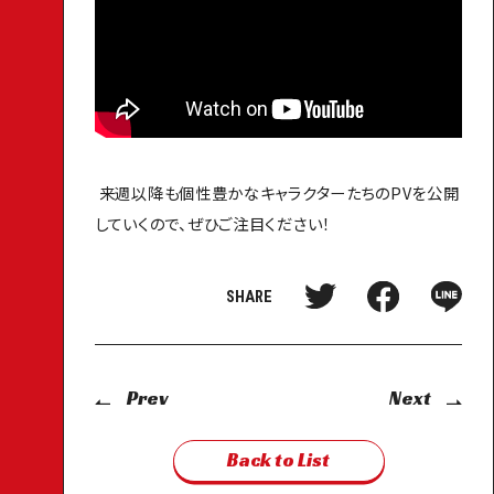
INTRODUCTION
STORY
CHARACTER
来週以降も個性豊かなキャラクターたちのPVを公開
していくので、ぜひご注目ください！
STAFF / CAST
SHARE
T
F
L
ON AIR
T
a
I
w
c
N
i
e
E
MUSIC
t
b
s
Prev
Next
t
o
h
e
o
a
r
k
r
Blu-ray/DVD
Back to List
s
s
e
h
h