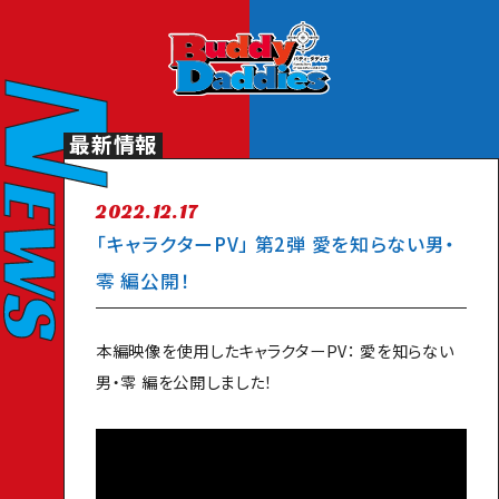
Original Animation Buddy Daddies Official Site
N
最新情報
EWS
2022.12.17
「キャラクターPV」 第2弾 愛を知らない男・
零 編公開！
TOP
本編映像を使用したキャラクターPV： 愛を知らない
NEWS
男・零 編を公開しました！
MOVIE