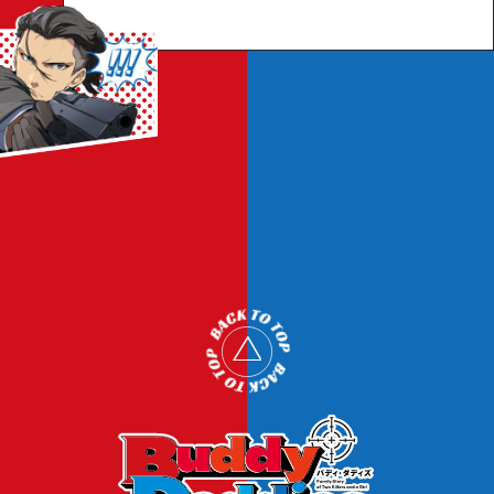
a
a
r
r
SPECIAL
e
e
RADIO
Twitter
Instagram
T
o
p
へ