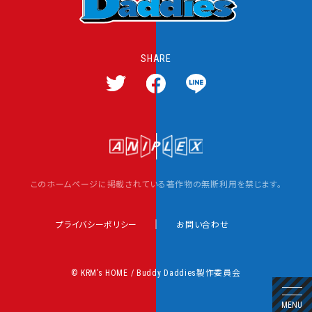
SHARE
T
F
L
w
a
I
i
c
N
t
e
E
t
b
s
e
o
h
r
o
a
s
k
r
このホームページに掲載されている著作物の無断利用を禁じます。
h
s
e
a
h
r
a
プライバシーポリシー
お問い合わせ
e
r
e
© KRM’s HOME / Buddy Daddies製作委員会