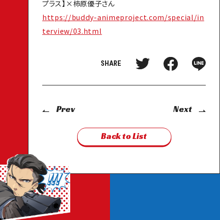
プラス】×柿原優子さん
INTRODUCTION
https://buddy-animeproject.com/special/in
terview/03.html
STORY
SHARE
T
F
L
CHARACTER
T
a
I
w
c
N
i
e
E
t
b
s
STAFF / CAST
Prev
Next
t
o
h
e
o
a
r
k
r
Back to List
ON AIR
s
s
e
h
h
a
a
r
r
MUSIC
e
e
Blu-ray/DVD