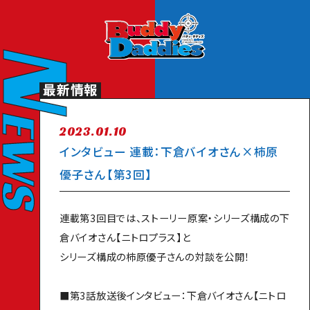
Original Animation Buddy Daddies Official Site
N
最新情報
EWS
2023.01.10
インタビュー 連載：下倉バイオさん×柿原
優子さん【第3回】
TOP
連載第3回目では、ストーリー原案・シリーズ構成の下
NEWS
倉バイオさん【ニトロプラス】と
シリーズ構成の柿原優子さんの対談を公開！
MOVIE
■第3話放送後インタビュー：下倉バイオさん【ニトロ