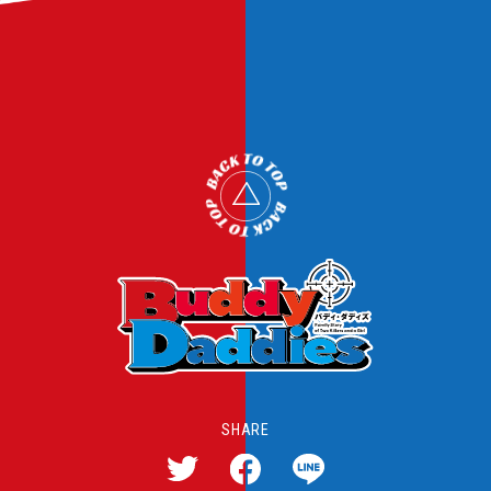
SPECIAL
RADIO
T
Twitter
o
p
へ
Instagram
SHARE
T
F
L